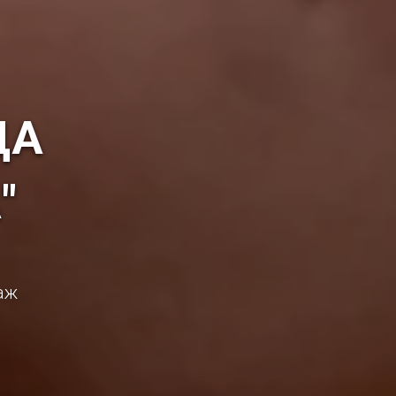
ЦА
"
аж