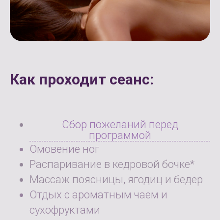
Как проходит сеанс:
Сбор пожеланий перед
программой
Омовение ног
Распаривание в кедровой бочке*
Массаж поясницы, ягодиц и бедер
Отдых с ароматным чаем и
сухофруктами