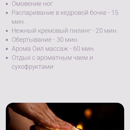
Омовение ног
Распаривание в кедровой бочке - 15
мин.
Нежный кремовый пилинг - 20 мин.
Обертывание - 30 мин.
Арома Оил массаж - 60 мин.
Отдых с ароматным чаем и
сухофруктами