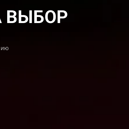
А ВЫБОР
нию