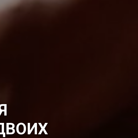
Я
ДВОИХ